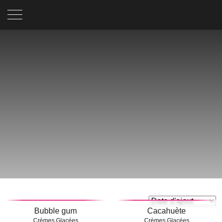
FILTRER LA RECHERCHE
Bubble gum
Cacahuète
Crèmes Glacées
Crèmes Glacées