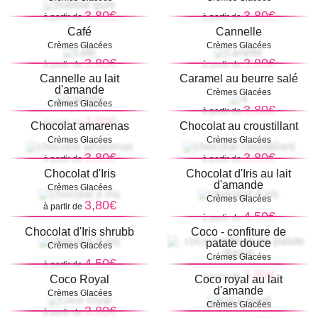
3,80€
3,80€
à partir de
à partir de
Café
Cannelle
Crèmes Glacées
Crèmes Glacées
3,80€
3,80€
à partir de
à partir de
Cannelle au lait
Caramel au beurre salé
d'amande
Crèmes Glacées
Crèmes Glacées
3,80€
à partir de
4,50€
à partir de
Chocolat amarenas
Chocolat au croustillant
Crèmes Glacées
Crèmes Glacées
3,80€
3,80€
à partir de
à partir de
Chocolat d'Iris
Chocolat d'Iris au lait
d'amande
Crèmes Glacées
Crèmes Glacées
3,80€
à partir de
4,50€
à partir de
Chocolat d'Iris shrubb
Coco - confiture de
patate douce
Crèmes Glacées
Crèmes Glacées
4,50€
à partir de
3,80€
à partir de
Coco Royal
Coco royal au lait
d'amande
Crèmes Glacées
Crèmes Glacées
3,80€
à partir de