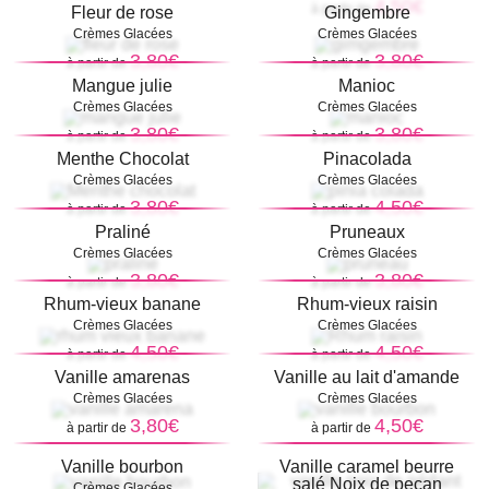
4,50€
à partir de
Fleur de rose
Gingembre
Crèmes Glacées
Crèmes Glacées
3,80€
3,80€
à partir de
à partir de
Mangue julie
Manioc
Crèmes Glacées
Crèmes Glacées
3,80€
3,80€
à partir de
à partir de
Menthe Chocolat
Pinacolada
Crèmes Glacées
Crèmes Glacées
3,80€
4,50€
à partir de
à partir de
Praliné
Pruneaux
Crèmes Glacées
Crèmes Glacées
3,80€
3,80€
à partir de
à partir de
Rhum-vieux banane
Rhum-vieux raisin
Crèmes Glacées
Crèmes Glacées
4,50€
4,50€
à partir de
à partir de
Vanille amarenas
Vanille au lait d'amande
Crèmes Glacées
Crèmes Glacées
3,80€
4,50€
à partir de
à partir de
Vanille bourbon
Vanille caramel beurre
salé Noix de pecan
Crèmes Glacées